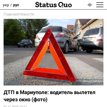
укр
рус
Главная
/
Новости
ДТП в Мариуполе: водитель вылетел
через окно (фото)
01.11.2019, 12:11