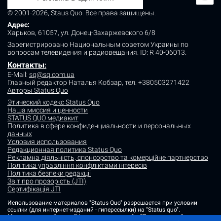
© 2001-2026, Staus Quo. Все права защищены.
Адрес:
Харьков, 61057, ул. Донец-Захаржевского 6/8
Зарегистрировано Национальным советом Украины по
вопросам телевидения и радиовещания.
ID: R 40-06013.
Контакты
:
E-Mail:
sq@sq.com.ua
Главный редактор Наталья Кобзар,
тел. +380503271422
Авторы Status Quo
Этический кодекс Status Quo
Наша миссия и ценности
STATUS QUO медиакит
Политика в сфере конфиденциальности и персональных
данных
Условия использования
Редакционная политика Status Quo
Рекламна діяльність, спонсорство та комерційне партнерство
Політика управління конфліктами інтересів
Політика безпеки редакції
Звіт про прозорість (JTI)
Сертифікація JTI
Использование материалов "Status Quo" разрешается при условии
ссылки (для интернет-изданий - гиперссылки) на "Status quo".
Материалы в рубриках "Новости партнеров" и "Пресс-релизы"