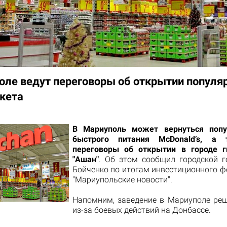
оле ведут переговоры об открытии популя
кета
В Мариуполь может вернуться попу
быстрого питания McDonald’s, а
переговоры об открытии в городе г
"Ашан"
. Об этом сообщил городской 
Бойченко по итогам инвестиционного ф
"Мариупольские новости".
Напомним, заведение в Мариуполе ре
из-за боевых действий на Донбассе.