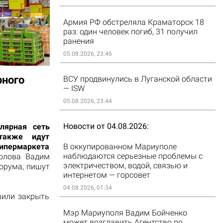
Армия РФ обстреляла Краматорск 18
раз: один человек погиб, 31 получил
ранения
05.08.2026, 23:46
рного
ВСУ продвинулись в Луганской области
— ISW
05.08.2026, 23:44
Новости от 04.08.2026
лярная сеть
 также идут
В оккупированном Мариуполе
ипермаркета
наблюдаются серьезные проблемы с
голова Вадим
электричеством, водой, связью и
орума, пишут
интернетом — горсовет
04.08.2026, 01:34
шили закрыть
Мэр Мариуполя Вадим Бойченко
может возглавить Агентство по