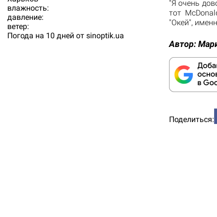
"Я очень до
влажность:
тот McDonal
давление:
"Окей", имен
ветер:
Погода на 10 дней от
sinoptik.ua
Автор:
Мар
Поделиться: