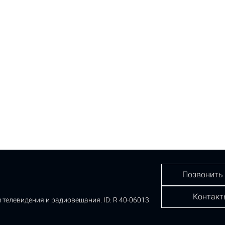
Позвонить
Контакт
 телевидения и радиовещания.
ID: R 40-06013.