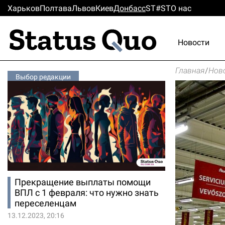
Харьков
Полтава
Львов
Киев
Донбасс
ST#ST
О нас
Новости
Главная
/
Нов
Выбор редакции
Прекращение выплаты помощи
ВПЛ с 1 февраля: что нужно знать
переселенцам
13.12.2023, 20:16