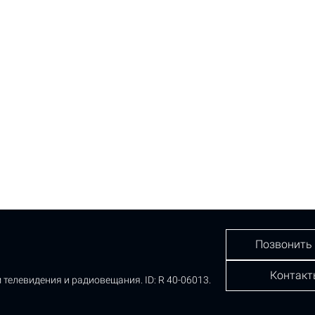
Позвонить
Контакт
 телевидения и радиовещания.
ID: R 40-06013.