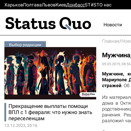
Харьков
Полтава
Львов
Киев
Донбасс
ST#ST
О нас
Новости
Главная
/
Нов
Выбор редакции
Мужчина,
09.05.2019, 08:56
Мужчине, к
Мариуполе Д
стражей
. Об
Из материал
дома в Октя
Прекращение выплаты помощи
родственник
ВПЛ с 1 февраля: что нужно знать
ранения. Ре
переселенцам
разложил час
13.12.2023, 20:16