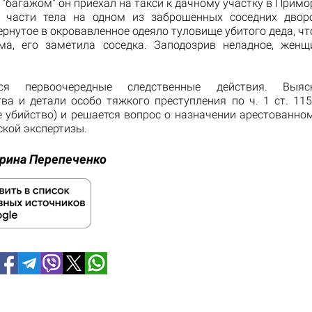
"багажом" он приехал на такси к дачному участку в Прим
 части тела на одном из заброшенных соседних двор
рнутое в окровавленное одеяло туловище убитого деда, ч
ма, его заметила соседка. Заподозрив неладное, жен
тся первоочередные следственные действия. Выяс
тва и детали особо тяжкого преступления по ч. 1 ст. 11
 убийство) и решается вопрос о назначении арестованном
ской экспертизы.
рина Перепеченко