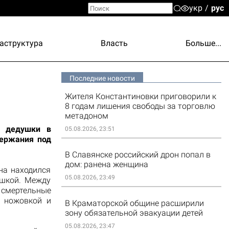
укр
рус
аструктура
Власть
Больше...
Последние новости
Жителя Константиновки приговорили к
8 годам лишения свободы за торговлю
метадоном
о дедушки в
05.08.2026, 23:51
держания под
В Славянске российский дрон попал в
дом: ранена женщина
на находился
05.08.2026, 23:49
ушкой. Между
 смертельные
о ножовкой и
В Краматорской общине расширили
зону обязательной эвакуации детей
05.08.2026, 23:47