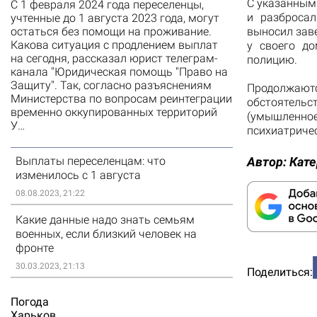
С указанным 
С 1 февраля 2024 года переселенцы,
и разбросал
учтенные до 1 августа 2023 года, могут
выносил заве
остаться без помощи на проживание.
Какова ситуация с продлением выплат
у своего до
на сегодня, рассказал юрист телеграм-
полицию.
канала "Юридическая помощь "Право на
Защиту". Так, согласно разъяснениям
Продолжаю
Министерства по вопросам реинтеграции
обстоятельс
временно оккупированных территорий
(умышленное
У…
психиатриче
Автор:
Кате
Выплаты переселенцам: что
изменилось с 1 августа
08.08.2023, 21:22
Какие данные надо знать семьям
военных, если близкий человек на
фронте
30.03.2023, 21:13
Поделиться:
Погода
Харьков