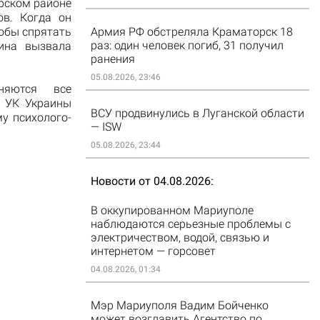
орском районе
ов. Когда он
тобы спрятать
Армия РФ обстреляла Краматорск 18
раз: один человек погиб, 31 получил
щина вызвала
ранения
05.08.2026, 23:46
няются все
5 УК Украины
ВСУ продвинулись в Луганской области
у психолого-
— ISW
05.08.2026, 23:44
Новости от 04.08.2026
В оккупированном Мариуполе
наблюдаются серьезные проблемы с
электричеством, водой, связью и
интернетом — горсовет
04.08.2026, 01:34
Мэр Мариуполя Вадим Бойченко
может возглавить Агентство по