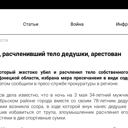
Статьи
Война
Инфр
ости
 расчленивший тело дедушки, арестован
оторый жестоко убил и расчленил тело собственног
онецкой области, избрана мера пресечанеия в виде со
 этом сообщили в пресс-службе прокуратуры в регионе.
ов дела известно, что в ночь на 3 мая 34-летний мужчи
брьском районе города вместе со своим 78-летним дед
ами возникла ссора, в ходе которой внук нанес дедушке
шив избавиться от трупа, злоумышленник расчленил ег
тями в две спортивные сумки.