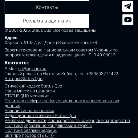
Контакты
Реклама в один клик
© 2001-2026, Staus Quo. Все права защищены.
Адрес:
Харьков, 61057, ул. Донец-Захаржевского 6/8
Зарегистрировано Национальным советом Украины по
вопросам телевидения и радиовещания.
ID: R 40-06013.
Контакты
:
E-Mail:
sq@sq.com.ua
Главный редактор Наталья Кобзар,
тел. +380503271422
Авторы Status Quo
Этический кодекс Status Quo
Наша миссия и ценности
STATUS QUO медиакит
Политика в сфере конфиденциальности и персональных
данных
Условия использования
Редакционная политика Status Quo
Рекламна діяльність, спонсорство та комерційне партнерство
Політика управління конфліктами інтересів
Політика безпеки редакції
Звіт про прозорість (JTI)