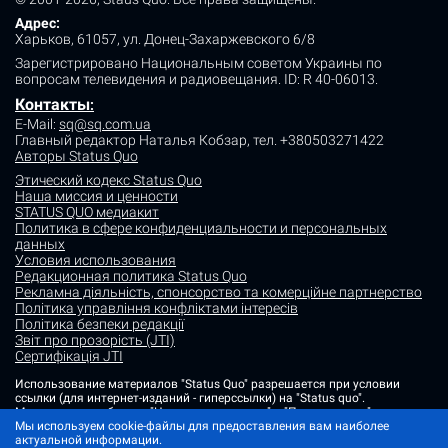
Адрес:
Харьков, 61057, ул. Донец-Захаржевского 6/8
Зарегистрировано Национальным советом Украины по
вопросам телевидения и радиовещания.
ID: R 40-06013.
Контакты
:
E-Mail:
sq@sq.com.ua
Главный редактор Наталья Кобзар,
тел. +380503271422
Авторы Status Quo
Этический кодекс Status Quo
Наша миссия и ценности
STATUS QUO медиакит
Политика в сфере конфиденциальности и персональных
данных
Условия использования
Редакционная политика Status Quo
Рекламна діяльність, спонсорство та комерційне партнерство
Політика управління конфліктами інтересів
Політика безпеки редакції
Звіт про прозорість (JTI)
Сертифікація JTI
Использование материалов "Status Quo" разрешается при условии
ссылки (для интернет-изданий - гиперссылки) на "Status quo".
Материалы в рубриках "Новости партнеров" и "Пресс-релизы"
Мы используем cookie-файлы для предоставления вам наиболее
размещаются на правах рекламы или в рамках некоммерческого
актуальной информации.
партнерства.