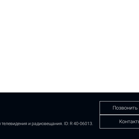
Позвонить
Контакт
 телевидения и радиовещания.
ID: R 40-06013.