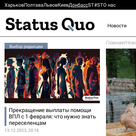
Харьков
Полтава
Львов
Киев
Донбасс
ST#ST
О нас
Новости
Главная
/
Нов
Выбор редакции
Прекращение выплаты помощи
ВПЛ с 1 февраля: что нужно знать
переселенцам
13.12.2023, 20:16