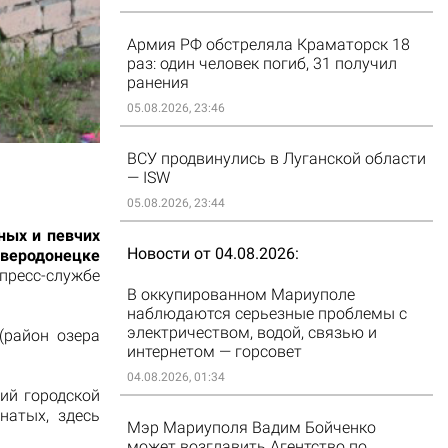
Армия РФ обстреляла Краматорск 18
раз: один человек погиб, 31 получил
ранения
05.08.2026, 23:46
ВСУ продвинулись в Луганской области
— ISW
05.08.2026, 23:44
ных и певчих
Новости от 04.08.2026
еродонецке
пресс-службе
В оккупированном Мариуполе
наблюдаются серьезные проблемы с
электричеством, водой, связью и
(район озера
интернетом — горсовет
04.08.2026, 01:34
ий городской
натых, здесь
Мэр Мариуполя Вадим Бойченко
может возглавить Агентство по