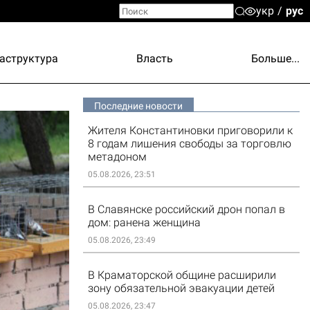
укр
рус
аструктура
Власть
Больше...
Последние новости
Жителя Константиновки приговорили к
8 годам лишения свободы за торговлю
метадоном
05.08.2026, 23:51
В Славянске российский дрон попал в
дом: ранена женщина
05.08.2026, 23:49
В Краматорской общине расширили
зону обязательной эвакуации детей
05.08.2026, 23:47