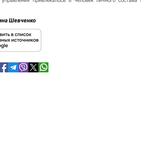
 управления привлекалось 8 человек личного состава
ина Шевченко