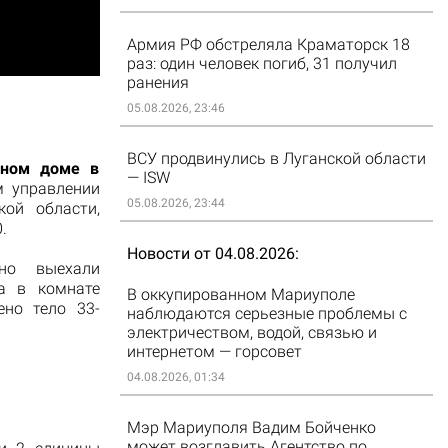
Армия РФ обстреляла Краматорск 18
раз: один человек погиб, 31 получил
ранения
05.08.2026, 23:46
ВСУ продвинулись в Луганской области
тном доме в
— ISW
 управлении
05.08.2026, 23:44
ой области,
.
Новости от 04.08.2026
но выехали
а в комнате
В оккупированном Мариуполе
но тело 33-
наблюдаются серьезные проблемы с
электричеством, водой, связью и
интернетом — горсовет
04.08.2026, 01:34
Мэр Мариуполя Вадим Бойченко
может возглавить Агентство по