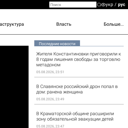
укр
рус
аструктура
Власть
Больше...
Последние новости
Жителя Константиновки приговорили к
8 годам лишения свободы за торговлю
метадоном
05.08.2026, 23:51
В Славянске российский дрон попал в
дом: ранена женщина
05.08.2026, 23:49
В Краматорской общине расширили
зону обязательной эвакуации детей
05.08.2026, 23:47