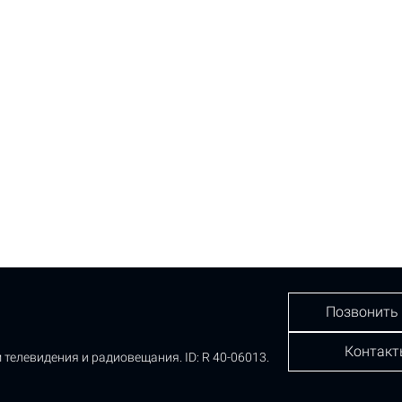
Позвонить
Контакт
 телевидения и радиовещания.
ID: R 40-06013.