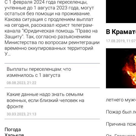
С 1 февраля 2024 года переселенцы,
учтенные до 1 августа 2023 года, могут
остаться без помощи на проживание.
Какова ситуация с продлением выплат
на сегодня, рассказал юрист телеграм-
В Крамат
канала "Юридическая помощь "Право на
Защиту". Так, согласно разъяснениям
17.08.2019, 11:07
Министерства по вопросам реинтеграции
временно оккупированных территорий
У…
Выплаты переселенцам: что
изменилось с 1 августа
08.08.2023, 21:22
Какие данные надо знать семьям
летнего муж
военных, если близкий человек на
фронте
Пожар был ло
30.03.2023, 21:13
Причина пож
Погода
Харьков