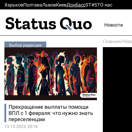
Харьков
Полтава
Львов
Киев
Донбасс
ST#ST
О нас
Новости
Главная
/
Нов
Выбор редакции
Прекращение выплаты помощи
ВПЛ с 1 февраля: что нужно знать
переселенцам
13.12.2023, 20:16