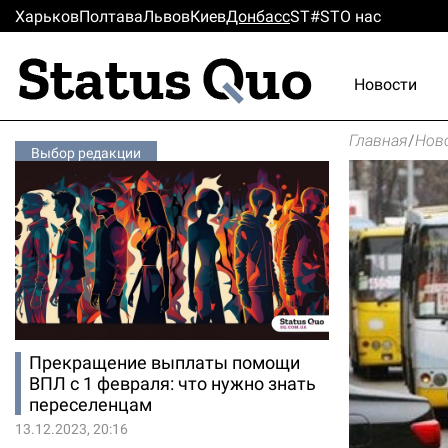
Харьков
Полтава
Львов
Киев
Донбасс
ST#ST
О нас
Новости
Главная
/
Нов
Выбор редакции
Прекращение выплаты помощи
ВПЛ с 1 февраля: что нужно знать
переселенцам
13.12.2023, 20:16