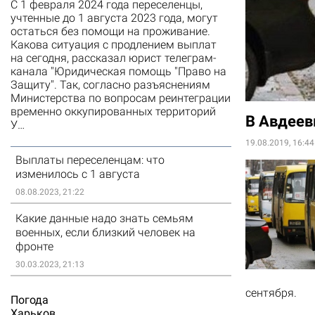
С 1 февраля 2024 года переселенцы,
учтенные до 1 августа 2023 года, могут
остаться без помощи на проживание.
Какова ситуация с продлением выплат
на сегодня, рассказал юрист телеграм-
канала "Юридическая помощь "Право на
Защиту". Так, согласно разъяснениям
Министерства по вопросам реинтеграции
временно оккупированных территорий
В Авдеев
У…
19.08.2019, 16:44
Выплаты переселенцам: что
изменилось с 1 августа
08.08.2023, 21:22
Какие данные надо знать семьям
военных, если близкий человек на
фронте
30.03.2023, 21:13
сентября.
Погода
Харьков