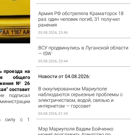
Армия РФ обстреляла Краматорск 18
раз: один человек погиб, 31 получил
ранения
05.08.2026, 23:46
ВСУ продвинулись в Луганской области
— ISW
05.08.2026, 23:44
ь проезда на
Новости от 04.08.2026
те общего
ижения № 26
В оккупированном Мариуполе
ая" составит
наблюдаются серьезные проблемы с
ние
подписал
электричеством, водой, связью и
дминистрации
интернетом — горсовет
04.08.2026, 01:34
 в силу с 1
Мэр Мариуполя Вадим Бойченко
может возглавить Агентство по