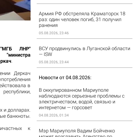
Армия РФ обстреляла Краматорск 18
раз: один человек погиб, 31 получил
ранения
05.08.2026, 23:46
ВСУ продвинулись в Луганской области
"МГБ ЛНР"
— ISW
министра
еркач
.
05.08.2026, 23:44
шении Деркач
Новости от 04.08.2026
отребления
ействовала в
В оккупированном Мариуполе
республики,
наблюдаются серьезные проблемы с
электричеством, водой, связью и
интернетом — горсовет
х и долларах.
вые банкноты.
04.08.2026, 01:34
ичастных к
Мэр Мариуполя Вадим Бойченко
может возглавить Агентство по