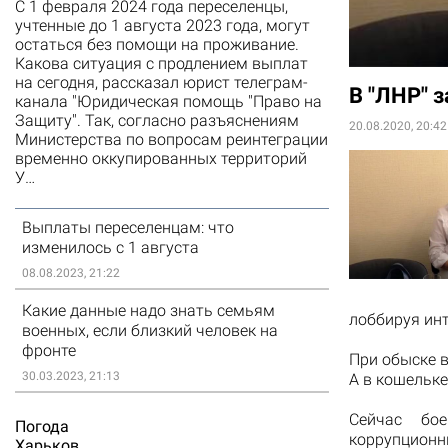
С 1 февраля 2024 года переселенцы,
учтенные до 1 августа 2023 года, могут
остаться без помощи на проживание.
Какова ситуация с продлением выплат
на сегодня, рассказал юрист телеграм-
В "ЛНР" 
канала "Юридическая помощь "Право на
Защиту". Так, согласно разъяснениям
20.08.2020, 20:42
Министерства по вопросам реинтеграции
временно оккупированных территорий
У…
Выплаты переселенцам: что
изменилось с 1 августа
08.08.2023, 21:22
Какие данные надо знать семьям
лоббируя инт
военных, если близкий человек на
фронте
При обыске в
30.03.2023, 21:13
А в кошельке
Сейчас бо
Погода
коррупционн
Харьков