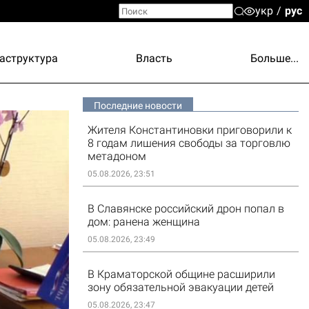
укр
рус
аструктура
Власть
Больше...
Последние новости
Жителя Константиновки приговорили к
8 годам лишения свободы за торговлю
метадоном
05.08.2026, 23:51
В Славянске российский дрон попал в
дом: ранена женщина
05.08.2026, 23:49
В Краматорской общине расширили
зону обязательной эвакуации детей
05.08.2026, 23:47