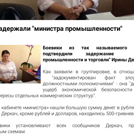
задержали "министра промышленности"
Боевики из так называемого 
подтвердили задержание "
промышленности и торговли" Ирины Д
Как заявили в группировке, в отно
"задокументирован факт злоуп
должностными полномочиями" - она "д
ущерб экономической безопасности 
ересы отдельных коммерческих структур".
 кабинете «министра» нашли большую сумму денег в рубля
 Деркач, кроме рублей и долларов, находились 500-гривне
евики установливают всех сообщников Деркач, пр
ым схемам.