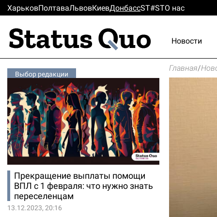
Харьков
Полтава
Львов
Киев
Донбасс
ST#ST
О нас
Новости
Главная
/
Нов
Выбор редакции
Прекращение выплаты помощи
ВПЛ с 1 февраля: что нужно знать
переселенцам
13.12.2023, 20:16