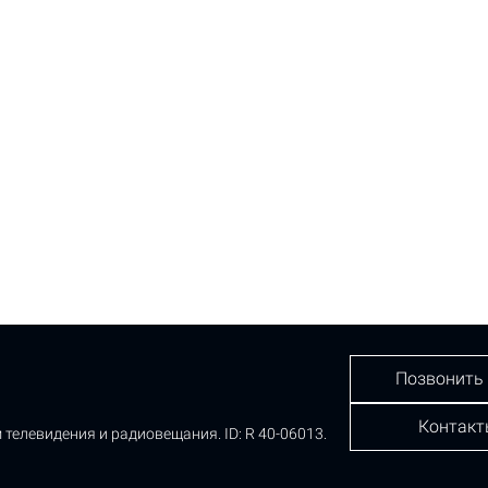
Позвонить
Контакт
 телевидения и радиовещания.
ID: R 40-06013.