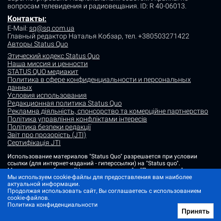
вопросам телевидения и радиовещания.
ID: R 40-06013.
Контакты
:
E-Mail:
sq@sq.com.ua
Главный редактор Наталья Кобзар,
тел. +380503271422
Авторы Status Quo
Этический кодекс Status Quo
Наша миссия и ценности
STATUS QUO медиакит
Политика в сфере конфиденциальности и персональных
данных
Условия использования
Редакционная политика Status Quo
Рекламна діяльність, спонсорство та комерційне партнерство
Політика управління конфліктами інтересів
Політика безпеки редакції
Звіт про прозорість (JTI)
Сертифікація JTI
Использование материалов "Status Quo" разрешается при условии
ссылки (для интернет-изданий - гиперссылки) на "Status quo".
Материалы в рубриках "Новости партнеров" и "Пресс-релизы"
Мы используем cookie-файлы для предоставления вам наиболее
размещаются на правах рекламы или в рамках некоммерческого
актуальной информации.
партнерства.
Продолжая использовать сайт, Вы соглашаетесь с использованием
Изображения, содержащие метку "Status Quo" или не содержащие
cookie-файлов.
информации об источнике фото, являются иллюстративными либо
Политика конфиденциальности
сгенерированными ИИ
Принять