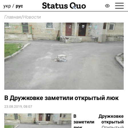
укр
рус
Главная
/
Новости
В Дружковке заметили открытый люк
23.08.2019, 08:07
В Дружковке
заметили открытый
люк
. Открытый