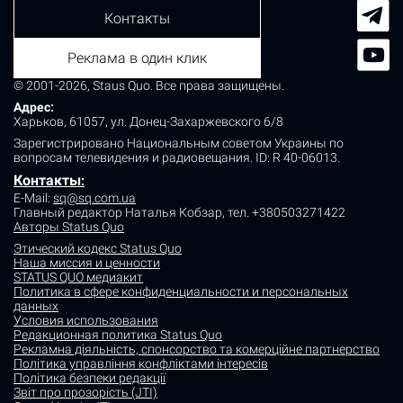
Контакты
Реклама в один клик
© 2001-2026, Staus Quo. Все права защищены.
Адрес:
Харьков, 61057, ул. Донец-Захаржевского 6/8
Зарегистрировано Национальным советом Украины по
вопросам телевидения и радиовещания.
ID: R 40-06013.
Контакты
:
E-Mail:
sq@sq.com.ua
Главный редактор Наталья Кобзар,
тел. +380503271422
Авторы Status Quo
Этический кодекс Status Quo
Наша миссия и ценности
STATUS QUO медиакит
Политика в сфере конфиденциальности и персональных
данных
Условия использования
Редакционная политика Status Quo
Рекламна діяльність, спонсорство та комерційне партнерство
Політика управління конфліктами інтересів
Політика безпеки редакції
Звіт про прозорість (JTI)