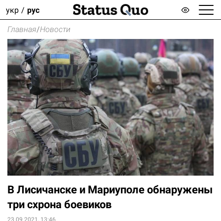
укр
рус
Главная
/
Новости
В Лисичанске и Мариуполе обнаружены
три схрона боевиков
23.09.2021, 13:46