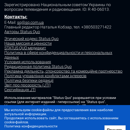
Зарегистрировано Национальным советом Украины по
вопросам телевидения и радиовещания.
ID: R 40-06013.
Контакты
:
E-Mail:
sq@sq.com.ua
Главный редактор Наталья Кобзар,
тел. +380503271422
Авторы Status Quo
Этический кодекс Status Quo
Наша миссия и ценности
STATUS QUO медиакит
Политика в сфере конфиденциальности и персональных
данных
Условия использования
Редакционная политика Status Quo
Рекламна діяльність, спонсорство та комерційне партнерство
Політика управління конфліктами інтересів
Політика безпеки редакції
Звіт про прозорість (JTI)
Сертифікація JTI
Использование материалов "Status Quo" разрешается при условии
ссылки (для интернет-изданий - гиперссылки) на "Status quo".
Материалы в рубриках "Новости партнеров" и "Пресс-релизы"
размещаются на правах рекламы или в рамках некоммерческого
Мы используем cookie-файлы для предоставления вам наиболее
партнерства.
актуальной информации.
Продолжая использовать сайт, Вы соглашаетесь с использованием
Изображения, содержащие метку "Status Quo" или не содержащие
cookie-файлов.
информации об источнике фото, являются иллюстративными либо
Политика конфиденциальности
сгенерированными ИИ
Принять