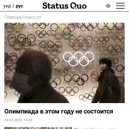
укр
рус
Главная
/
Новости
Олимпиада в этом году не состоится
24.03.2020, 14:48