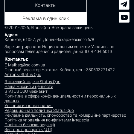
Контакты
Реклама в один клик
© 2001-2026, Staus Quo. Все права защищены.
Адрес:
Харьков, 61057, ул. Донец-Захаржевского 6/8
Зарегистрировано Национальным советом Украины по
вопросам телевидения и радиовещания.
ID: R 40-06013.
Контакты
:
E-Mail:
sq@sq.com.ua
Главный редактор Наталья Кобзар,
тел. +380503271422
Авторы Status Quo
Этический кодекс Status Quo
Наша миссия и ценности
STATUS QUO медиакит
Политика в сфере конфиденциальности и персональных
данных
Условия использования
Редакционная политика Status Quo
Рекламна діяльність, спонсорство та комерційне партнерство
Політика управління конфліктами інтересів
Політика безпеки редакції
Звіт про прозорість (JTI)