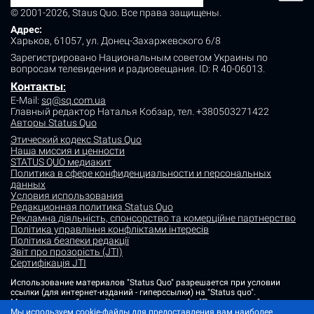
© 2001-2026, Staus Quo. Все права защищены.
Адрес:
Харьков, 61057, ул. Донец-Захаржевского 6/8
Зарегистрировано Национальным советом Украины по
вопросам телевидения и радиовещания.
ID: R 40-06013.
Контакты
:
E-Mail:
sq@sq.com.ua
Главный редактор Наталья Кобзар,
тел. +380503271422
Авторы Status Quo
Этический кодекс Status Quo
Наша миссия и ценности
STATUS QUO медиакит
Политика в сфере конфиденциальности и персональных
данных
Условия использования
Редакционная политика Status Quo
Рекламна діяльність, спонсорство та комерційне партнерство
Політика управління конфліктами інтересів
Політика безпеки редакції
Звіт про прозорість (JTI)
Сертифікація JTI
Использование материалов "Status Quo" разрешается при условии
ссылки (для интернет-изданий - гиперссылки) на "Status quo".
Материалы в рубриках "Новости партнеров" и "Пресс-релизы"
Мы используем cookie-файлы для предоставления вам наиболее
размещаются на правах рекламы или в рамках некоммерческого