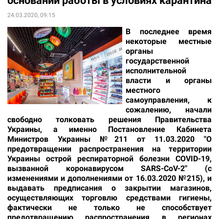
оснований работы в условиях карантина
24.03.2020, 09:15
В последнее время
некоторые местные
органы
государственной
исполнительной
власти и органы
местного
самоуправления, к
сожалению, начали
свободно толковать решения Правительства
Украины, а именно Постановление Кабинета
Министров Украины №211 от 11.03.2020 "О
предотвращении распространения на территории
Украины острой респираторной болезни COVID-19,
вызванной коронавирусом SARS-CoV-2" (с
изменениями и дополнениями от 16.03.2020 №215), и
выдавать предписания о закрытии магазинов,
осуществляющих торговлю средствами гигиены,
фактически не только не способствует
предотвращению распространения в регионах