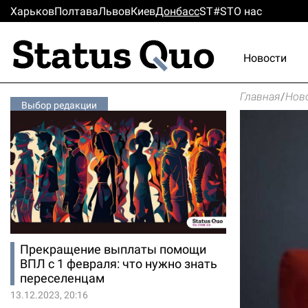
Харьков
Полтава
Львов
Киев
Донбасс
ST#ST
О нас
Новости
Главная
/
Нов
Выбор редакции
Прекращение выплаты помощи
ВПЛ с 1 февраля: что нужно знать
переселенцам
13.12.2023, 20:16