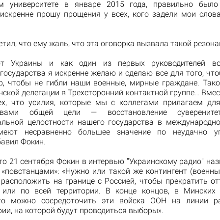
м университете в январе 2015 года, правильно было
Я искренне прошу прощения у всех, кого задели мои слова
тил, что ему жаль, что эта оговорка вызвала такой резона
от Украины и как один из первых руководителей во
государства я искренне желаю и сделаю все для того, чт
р, чтобы не гибли наши военные, мирные граждане. Так
нской делегации в Трехсторонний контактной группе… Вмест
ех, что усилия, которые мы с коллегами прилагаем дл
ами общей цели — восстановление суверените
альной целостности нашего государства в международн
имеют несравненно большее значение по неудачно уп
бавил Фокин.
то 21 сентября Фокин в интервью "Украинскому радио" наз
 «повстанцами»: «Нужно или такой же контингент (военны
) расположить на границе с Россией, чтобы прекратить о
 или по всей территории. В конце концов, в Минских
что можно сосредоточить эти войска ООН на линии ра
рии, на которой будут проводиться выборы».