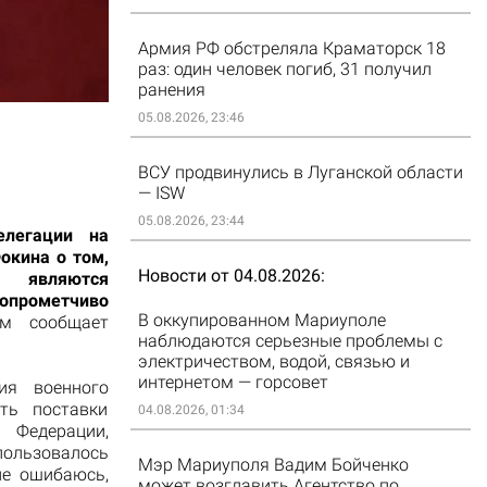
Армия РФ обстреляла Краматорск 18
раз: один человек погиб, 31 получил
ранения
05.08.2026, 23:46
ВСУ продвинулись в Луганской области
— ISW
05.08.2026, 23:44
елегации на
окина о том,
Новости от 04.08.2026
 являются
рометчиво
В оккупированном Мариуполе
м сообщает
наблюдаются серьезные проблемы с
электричеством, водой, связью и
интернетом — горсовет
ия военного
ть поставки
04.08.2026, 01:34
 Федерации,
пользовалось
Мэр Мариуполя Вадим Бойченко
не ошибаюсь,
может возглавить Агентство по