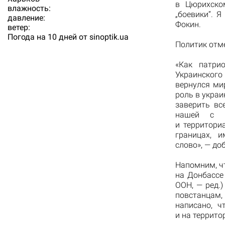
в Цюрихско
влажность:
„боевики“. 
давление:
Фокин.
ветер:
Погода на 10 дней от
sinoptik.ua
Политик отме
«Как патри
Украинского 
вернулся ми
роль в украи
заверить вс
нашей с в
и территори
границах, 
слово», — до
Напомним, ч
на Донбассе
ООН, — ред.
повстанцам,
написано, 
и на террито