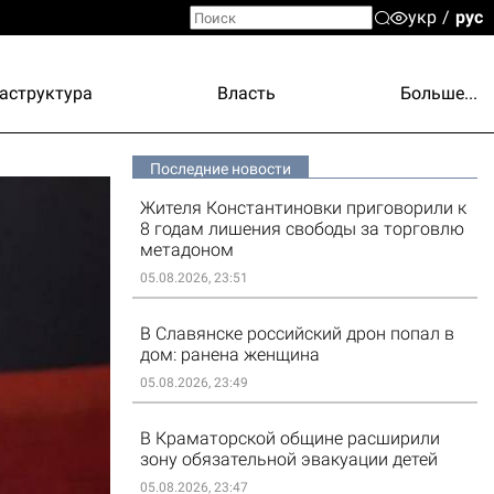
укр
рус
аструктура
Власть
Больше...
Последние новости
Жителя Константиновки приговорили к
8 годам лишения свободы за торговлю
метадоном
05.08.2026, 23:51
В Славянске российский дрон попал в
дом: ранена женщина
05.08.2026, 23:49
В Краматорской общине расширили
зону обязательной эвакуации детей
05.08.2026, 23:47