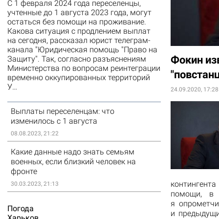
С 1 февраля 2024 года переселенцы,
учтенные до 1 августа 2023 года, могут
остаться без помощи на проживание.
Какова ситуация с продлением выплат
на сегодня, рассказал юрист телеграм-
канала "Юридическая помощь "Право на
Фокин изв
Защиту". Так, согласно разъяснениям
Министерства по вопросам реинтеграции
"повстан
временно оккупированных территорий
У…
24.09.2020, 17:28
Выплаты переселенцам: что
изменилось с 1 августа
08.08.2023, 21:22
Какие данные надо знать семьям
военных, если близкий человек на
фронте
контингент
30.03.2023, 21:13
помощи, в 
я опрометчи
Погода
и предыдущи
Харьков