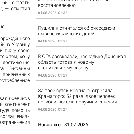
 бы сказать
восстановлению
", — отметил
04.08.2026, 01:32
нс.
Пушилин отчитался об очередном
вывозе украинских детей
зрожденного
04.08.2026, 01:31
обы в Украину
ой вижу свою
е с тем, хочу
В ОГА рассказали, насколько Донецкая
область готова к новому
я достижения
отопительному сезону
та Украины
о признанных
04.08.2026, 01:29
отребленное
За трое суток Россия обстреляла
Краматорск 52 раза: двое человек
вал боевиков
погибли, восемь получили ранения
й контингент
ттуда помощь
04.08.2026, 01:27
 соглашениях
зграничения
Новости от 31.07.2026