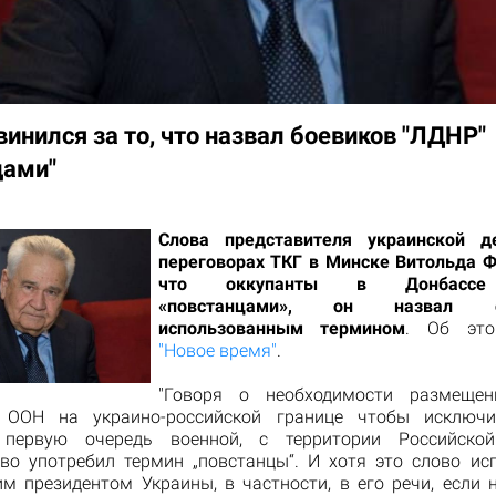
инился за то, что назвал боевиков "ЛДНР"
цами"
Слова представителя украинской д
переговорах ТКГ в Минске Витольда Ф
что оккупанты в Донбассе
«повстанцами», он назвал оп
использованным термином
. Об это
"Новое время"
.
"Говоря о необходимости размещен
а ООН на украино-российской границе чтобы исключи
первую очередь военной, с территории Российской
во употребил термин „повстанцы“. И хотя это слово ис
м президентом Украины, в частности, в его речи, если 