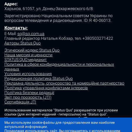
Адрес:
Харьков, 61057, ул. Донец-Захаржевского 6/8
Зарегистрировано Национальным советом Украины по
вопросам телевидения и радиовещания.
ID: R 40-06013.
Контакты
:
E-Mail:
sq@sq.com.ua
Главный редактор Наталья Кобзар,
тел. +380503271422
Авторы Status Quo
Этический кодекс Status Quo
Наша миссия и ценности
STATUS QUO медиакит
Политика в сфере конфиденциальности и персональных
данных
Условия использования
Редакционная политика Status Quo
Рекламна діяльність, спонсорство та комерційне партнерство
Політика управління конфліктами інтересів
Політика безпеки редакції
Звіт про прозорість (JTI)
Сертифікація JTI
Использование материалов "Status Quo" разрешается при условии
ссылки (для интернет-изданий - гиперссылки) на "Status quo".
Материалы в рубриках "Новости партнеров" и "Пресс-релизы"
Мы используем cookie-файлы для предоставления вам наиболее
размещаются на правах рекламы или в рамках некоммерческого
актуальной информации.
партнерства.
Продолжая использовать сайт, Вы соглашаетесь с использованием