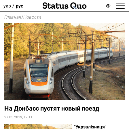
укр
рус
Главная
/
Новости
На Донбасс пустят новый поезд
27.05.2019, 12:11
​"Укрзалізниця"