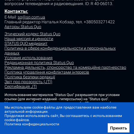
вопросам телевидения и радиовещания.
ID: R 40-06013.
Контакты
:
E-Mail:
sq@sq.com.ua
Главный редактор Наталья Кобзар,
тел. +380503271422
Авторы Status Quo
Этический кодекс Status Quo
Наша миссия и ценности
STATUS QUO медиакит
Политика в сфере конфиденциальности и персональных
данных
Условия использования
Редакционная политика Status Quo
Рекламна діяльність, спонсорство та комерційне партнерство
Політика управління конфліктами інтересів
Політика безпеки редакції
Звіт про прозорість (JTI)
Сертифікація JTI
Использование материалов "Status Quo" разрешается при условии
ссылки (для интернет-изданий - гиперссылки) на "Status quo".
Материалы в рубриках "Новости партнеров" и "Пресс-релизы"
Мы используем cookie-файлы для предоставления вам наиболее
размещаются на правах рекламы или в рамках некоммерческого
актуальной информации.
партнерства.
Продолжая использовать сайт, Вы соглашаетесь с использованием
Изображения, содержащие метку "Status Quo" или не содержащие
cookie-файлов.
информации об источнике фото, являются иллюстративными либо
Политика конфиденциальности
сгенерированными ИИ
Принять