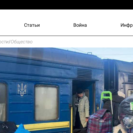
Статьи
Война
Инфр
ости
/
Общество