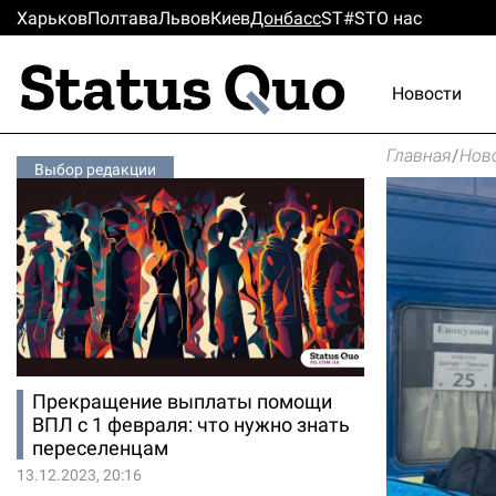
Харьков
Полтава
Львов
Киев
Донбасс
ST#ST
О нас
Новости
Главная
/
Нов
Выбор редакции
Прекращение выплаты помощи
ВПЛ с 1 февраля: что нужно знать
переселенцам
13.12.2023, 20:16