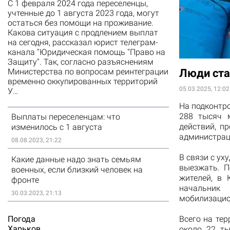
С 1 февраля 2024 года переселенцы,
учтенные до 1 августа 2023 года, могут
остаться без помощи на проживание.
Какова ситуация с продлением выплат
на сегодня, рассказал юрист телеграм-
канала "Юридическая помощь "Право на
Защиту". Так, согласно разъяснениям
Министерства по вопросам реинтеграции
Люди ста
временно оккупированных территорий
05.03.2025, 12:02
У…
На подконтр
288 тысяч 
Выплаты переселенцам: что
действий, п
изменилось с 1 августа
администрац
08.08.2023, 21:22
В связи с у
Какие данные надо знать семьям
выезжать. П
военных, если близкий человек на
жителей, в 
фронте
начальник
30.03.2023, 21:13
мобилизацио
Погода
Всего на те
Харьков
около 22 ты