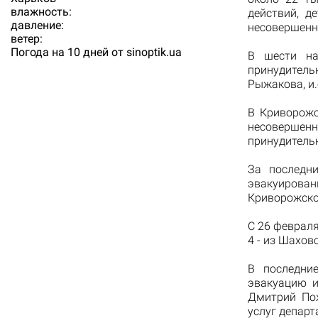
влажность:
действий, д
давление:
несовершенн
ветер:
Погода на 10 дней от
sinoptik.ua
В шести на
принудитель
Рыжакова, и.
В Криворожс
несовершен
принудительн
За последн
эвакуирова
Криворожско
С 26 февраля
4 - из Шахов
В последни
эвакуацию и
Дмитрий Пож
услуг депар