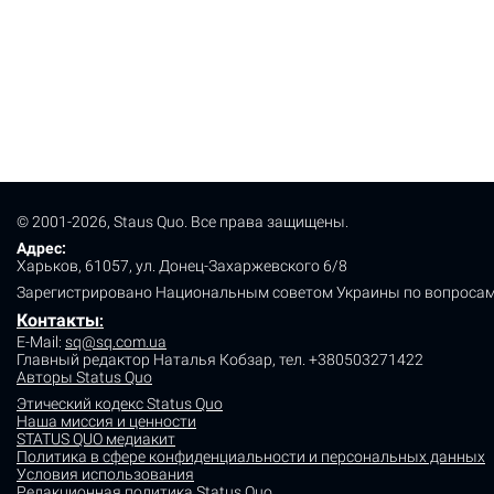
© 2001-2026, Staus Quo. Все права защищены.
Адрес:
Харьков, 61057, ул. Донец-Захаржевского 6/8
Зарегистрировано Национальным советом Украины по вопросам
Контакты
:
E-Mail:
sq@sq.com.ua
Главный редактор Наталья Кобзар,
тел. +380503271422
Авторы Status Quo
Этический кодекс Status Quo
Наша миссия и ценности
STATUS QUO медиакит
Политика в сфере конфиденциальности и персональных данных
Условия использования
Редакционная политика Status Quo