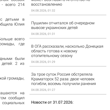
восстановлению
 - всего 214
04.08.2026, 01:32
 с детьми в
Пушилин отчитался об очередном
ообщила Юлия
вывозе украинских детей
04.08.2026, 01:31
Больше всего
ромады, где
В ОГА рассказали, насколько Донецкая
область готова к новому
отопительному сезону
одными были
04.08.2026, 01:29
детей: 2 из
За трое суток Россия обстреляла
ской громады,
Краматорск 52 раза: двое человек
погибли, восемь получили ранения
04.08.2026, 01:27
лашаются на
этом сообщил
Новости от 31.07.2026
я социальных