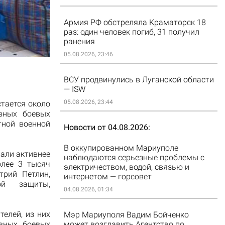
Армия РФ обстреляла Краматорск 18
раз: один человек погиб, 31 получил
ранения
05.08.2026, 23:46
ВСУ продвинулись в Луганской области
— ISW
05.08.2026, 23:44
тается около
вных боевых
тной военной
Новости от 04.08.2026
В оккупированном Мариуполе
али активнее
наблюдаются серьезные проблемы с
олее 3 тысяч
электричеством, водой, связью и
трий Петлин,
интернетом — горсовет
ой защиты,
04.08.2026, 01:34
елей, из них
Мэр Мариуполя Вадим Бойченко
может возглавить Агентство по
ивных боевых