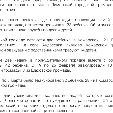
ети проживают только в Лиманской городской громаде
олетних.
селенных пунктах, где происходит эвакуация семей
ном порядке, остаются проживать 23 ребенка. Об этом с
о. начальника службы по делам детей
кой громаде остаются два ребенка, в Комарской - 21. 
нолетних - в селе Андреевка-Кливцово Комарской г
ой эвакуации с родственниками требуют 14 детей.
ие две недели в принудительном порядке вместе с р
ны 42 ребенка. С 19 по 26 февраля эвакуировали 10 
й громады, 8 из Шаховской громады.
 по 5 марта было эвакуировано 32 ребенка: 28 - из Комар
ской громады.
е дни увеличивается количество людей, которые сог
з Донецкой области, но нуждаются в расселении. Об 
арский, начальник отдела по вопросам предоставлени
тамента социальной защиты населения.