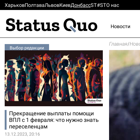
Харьков
Полтава
Львов
Киев
Донбасс
ST#ST
О нас
Новости
Главная
/
Нов
Выбор редакции
Прекращение выплаты помощи
ВПЛ с 1 февраля: что нужно знать
переселенцам
13.12.2023, 20:16