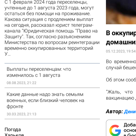
С 1 февраля 2024 года переселенцы,
учтенные до 1 августа 2023 года, могут
остаться без помощи на проживание.
Какова ситуация с продлением выплат
на сегодня, рассказал юрист телеграм-
канала "Юридическая помощь "Право на
В оккупи
Защиту". Так, согласно разъяснениям
домашни
Министерства по вопросам реинтеграции
временно оккупированных территорий
05.12.2023, 19:54
У…
Во временно
случай бешен
Выплаты переселенцам: что
изменилось с 1 августа
Об этом сооб
08.08.2023, 21:22
"Жаль, что
Какие данные надо знать семьям
вакцинацию 
военных, если близкий человек на
фронте
Автор:
Дени
30.03.2023, 21:13
Погода
Харьков