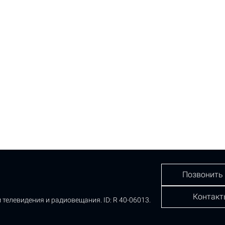
Позвонить
Контакт
 телевидения и радиовещания.
ID: R 40-06013.