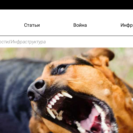
Статьи
Война
Инфр
ости
/
Инфраструктура