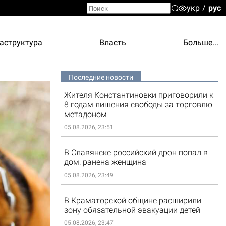
укр
рус
аструктура
Власть
Больше...
Последние новости
Жителя Константиновки приговорили к
8 годам лишения свободы за торговлю
метадоном
05.08.2026, 23:51
В Славянске российский дрон попал в
дом: ранена женщина
05.08.2026, 23:49
В Краматорской общине расширили
зону обязательной эвакуации детей
05.08.2026, 23:47