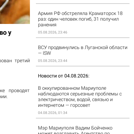
Армия РФ обстреляла Краматорск 18
раз: один человек погиб, 31 получил
ранения
во у
05.08.2026, 23:46
ВСУ продвинулись в Луганской области
— ISW
рован третий
05.08.2026, 23:44
Новости от 04.08.2026
В оккупированном Мариуполе
ке проводят
наблюдаются серьезные проблемы с
нии.
электричеством, водой, связью и
интернетом — горсовет
04.08.2026, 01:34
Мэр Мариуполя Вадим Бойченко
может возглавить Агентство по