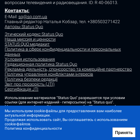
вопросам телевидения и радиовещания.
ID: R 40-06013.
Контакты
:
E-Mail:
sq@sq.com.ua
Главный редактор Наталья Кобзар,
тел. +380503271422
Авторы Status Quo
Этический кодекс Status Quo
Наша миссия и ценности
STATUS QUO медиакит
Политика в сфере конфиденциальности и персональных
данных
Условия использования
Редакционная политика Status Quo
Рекламна діяльність, спонсорство та комерційне партнерство
Політика управління конфліктами інтересів
Політика безпеки редакції
Звіт про прозорість (JTI)
Сертифікація JTI
Использование материалов "Status Quo" разрешается при условии
ссылки (для интернет-изданий - гиперссылки) на "Status quo".
Материалы в рубриках "Новости партнеров" и "Пресс-релизы"
Мы используем cookie-файлы для предоставления вам наиболее
размещаются на правах рекламы или в рамках некоммерческого
актуальной информации.
партнерства.
Продолжая использовать сайт, Вы соглашаетесь с использованием
Изображения, содержащие метку "Status Quo" или не содержащие
cookie-файлов.
информации об источнике фото, являются иллюстративными либо
Политика конфиденциальности
сгенерированными ИИ
Принять