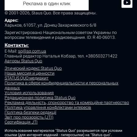
Реклама в один клик
© 2001-2026, Staus Quo. Все права защищены.
Адрес:
Харьков, 61057, ул. Донец-Захаржевского 6/8
Зарегистрировано Национальным советом Украины по
вопросам телевидения и радиовещания.
ID: R 40-06013.
Контакты
:
E-Mail:
sq@sq.com.ua
Главный редактор Наталья Кобзар,
тел. +380503271422
Авторы Status Quo
Этический кодекс Status Quo
Наша миссия и ценности
STATUS QUO медиакит
Политика в сфере конфиденциальности и персональных
данных
Условия использования
Редакционная политика Status Quo
Рекламна діяльність, спонсорство та комерційне партнерство
Політика управління конфліктами інтересів
Політика безпеки редакції
Звіт про прозорість (JTI)
Сертифікація JTI
Использование материалов "Status Quo" разрешается при условии
ссылки (для интернет-изданий - гиперссылки) на "Status quo".