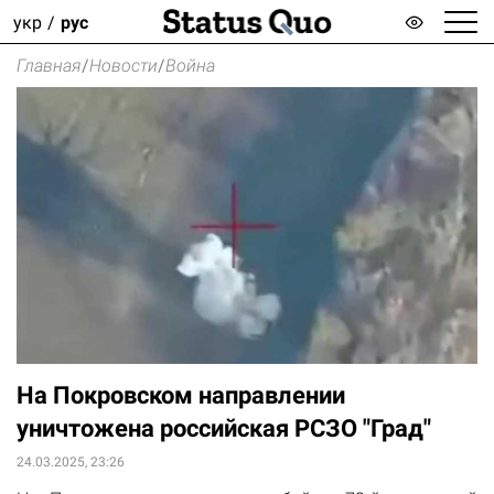
укр
рус
Главная
/
Новости
/
Война
На Покровском направлении
уничтожена российская РСЗО "Град"
24.03.2025, 23:26