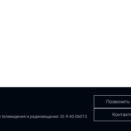
Позвонить
Контакт
 телевидения и радиовещания.
ID: R 40-06013.