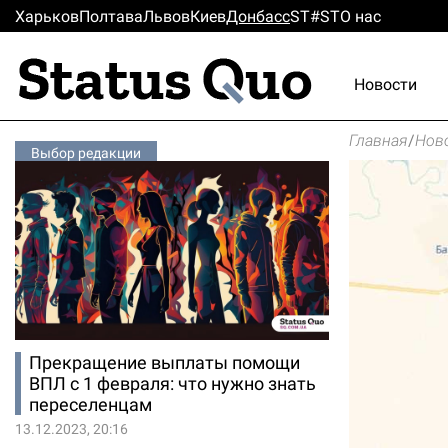
Харьков
Полтава
Львов
Киев
Донбасс
ST#ST
О нас
Новости
Главная
/
Нов
Выбор редакции
Прекращение выплаты помощи
ВПЛ с 1 февраля: что нужно знать
переселенцам
13.12.2023, 20:16