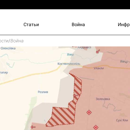
Статьи
Война
Инфр
ости
/
Война