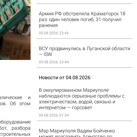
Армия РФ обстреляла Краматорск 18
раз: один человек погиб, 31 получил
ранения
05.08.2026, 23:46
ВСУ продвинулись в Луганской области
— ISW
05.08.2026, 23:44
Новости от 04.08.2026
В оккупированном Мариуполе
наблюдаются серьезные проблемы с
лические и
электричеством, водой, связью и
тов. Об этом
интернетом — горсовет
04.08.2026, 01:34
оборудование
бот, разбора
Мэр Мариуполя Вадим Бойченко
троительных
может возглавить Агентство по