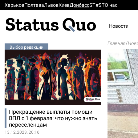
Харьков
Полтава
Львов
Киев
Донбасс
ST#ST
О нас
Новости
Главная
/
Нов
Выбор редакции
Прекращение выплаты помощи
ВПЛ с 1 февраля: что нужно знать
переселенцам
13.12.2023, 20:16