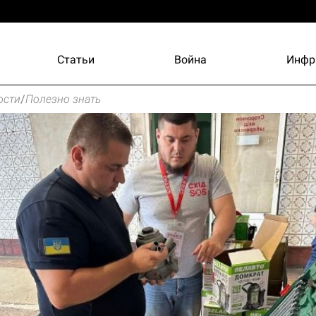
Статьи
Война
Инфр
ости
/
Полезно знать