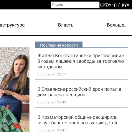
укр
рус
аструктура
Власть
Больше...
Последние новости
Жителя Константиновки приговорили к
8 годам лишения свободы за торговлю
метадоном
05.08.2026, 23:51
В Славянске российский дрон попал в
дом: ранена женщина
05.08.2026, 23:49
В Краматорской общине расширили
зону обязательной эвакуации детей
05.08.2026, 23:47