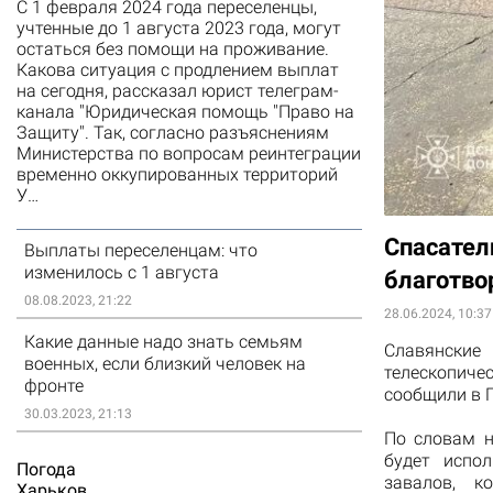
С 1 февраля 2024 года переселенцы,
учтенные до 1 августа 2023 года, могут
остаться без помощи на проживание.
Какова ситуация с продлением выплат
на сегодня, рассказал юрист телеграм-
канала "Юридическая помощь "Право на
Защиту". Так, согласно разъяснениям
Министерства по вопросам реинтеграции
временно оккупированных территорий
У…
Спасател
Выплаты переселенцам: что
изменилось с 1 августа
благотво
08.08.2023, 21:22
28.06.2024, 10:37
Какие данные надо знать семьям
Славянски
военных, если близкий человек на
телескопиче
фронте
сообщили в 
30.03.2023, 21:13
По словам н
будет испол
Погода
завалов, к
Харьков