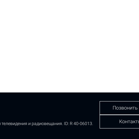
Позвонить
Контакт
 телевидения и радиовещания.
ID: R 40-06013.