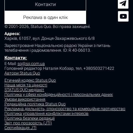
Контакти
Реклама в один клік
© 2001-2026, Status Quo. Всі права захищені.
Адреса:
Харків, 61057, вул. Донця-Захаржевського 6/8
Зареєстроване Національною радою України з питань
телебачення і радіомовлення.
ID: R 40-06013.
Контакти:
E-Mail:
sq@sq.com.ua
Головний редактор Наталія Кобзар,
тел. +380503271422
Автори Status Quo
Етичний кодекс Status Quo
Наша місія та цінності
STATUS QUO медіакіт
Політика у сфері конфіденційності і персональних даних
Умови використання
Редакційна політика Status Quo
Рекламна діяльність, спонсорство та комерційне партнерство
Політика управління конфліктами інтересів
Політика безпеки редакції
Звіт про прозорість (JTI)
Сертифікація JTI