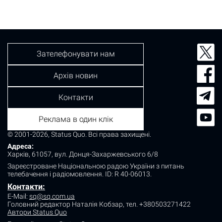
Зателефонувати нам
Архів новин
Контакти
Реклама в один клік
© 2001-2026, Status Quo. Всі права захищені.
Адреса:
Харків, 61057, вул. Донця-Захаржевського 6/8
Зареєстроване Національною радою України з питань
телебачення і радіомовлення.
ID: R 40-06013.
Контакти:
E-Mail:
sq@sq.com.ua
Головний редактор Наталія Кобзар,
тел. +380503271422
Автори Status Quo