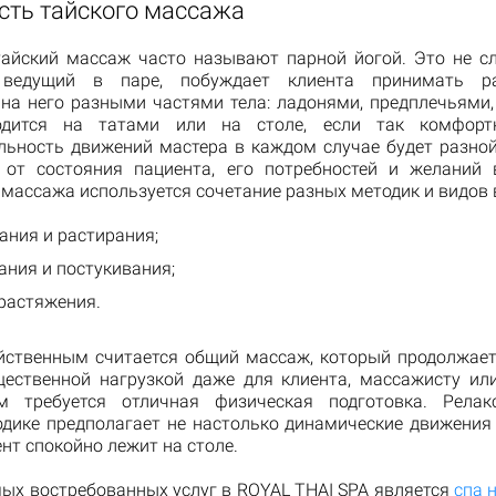
сть тайского массажа
айский массаж часто называют парной йогой. Это не сл
 ведущий в паре, побуждает клиента принимать р
 на него разными частями тела: ладонями, предплечьями,
одится на татами или на столе, если так комфортн
льность движений мастера в каждом случае будет разной
 от состояния пациента, его потребностей и желаний
массажа используется сочетание разных методик и видов 
ания и растирания;
ания и постукивания;
растяжения.
йственным считается общий массаж, который продолжаетс
щественной нагрузкой даже для клиента, массажисту ил
ам требуется отличная физическая подготовка. Релак
одике предполагает не настолько динамические движения 
нт спокойно лежит на столе.
мых востребованных услуг в ROYAL THAI SPA является
спа 