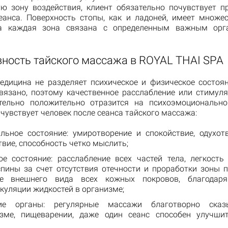
ю зону воздействия, клиент обязательно почувствует п
еанса. Поверхность стопы, как и ладоней, имеет множе
 а каждая зона связана с определенным важным орг
ность тайского массажа в ROYAL THAI SPA
едицина не разделяет психическое и физическое состоян
вязано, поэтому качественное расслабление или стимул
тельно положительно отразится на психоэмоциональн
 чувствует человек после сеанса тайского массажа:
льное состояние: умиротворение и спокойствие, одухот
вие, способность четко мыслить;
ое состояние: расслабление всех частей тела, легкость
спины за счет отсутствия отечности и проработки зоны п
ие внешнего вида всех кожных покровов, благодар
куляции жидкостей в организме;
ние органы: регулярные массажи благотворно ска
зме, пищеварении, даже один сеанс способен улучши