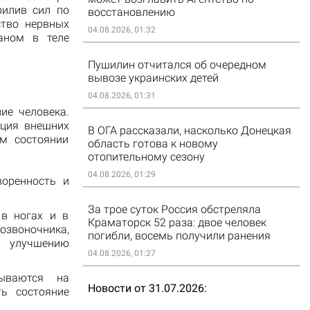
рилив сил по
восстановлению
ство нервных
04.08.2026, 01:32
аном в теле
Пушилин отчитался об очередном
вывозе украинских детей
04.08.2026, 01:31
ие человека.
яция внешних
В ОГА рассказали, насколько Донецкая
ом состоянии
область готова к новому
отопительному сезону
04.08.2026, 01:29
воренность и
За трое суток Россия обстреляла
 в ногах и в
Краматорск 52 раза: двое человек
озвоночника,
погибли, восемь получили ранения
я улучшению
04.08.2026, 01:27
зываются на
Новости от 31.07.2026
ть состояние