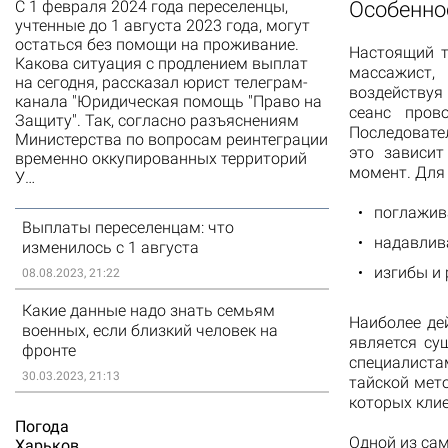
Особенно
С 1 февраля 2024 года переселенцы,
учтенные до 1 августа 2023 года, могут
остаться без помощи на проживание.
Настоящий т
Какова ситуация с продлением выплат
массажист,
на сегодня, рассказал юрист телеграм-
воздействуя
канала "Юридическая помощь "Право на
сеанс пров
Защиту". Так, согласно разъяснениям
Последовате
Министерства по вопросам реинтеграции
это зависит
временно оккупированных территорий
момент. Для 
У…
поглажив
Выплаты переселенцам: что
надавлив
изменилось с 1 августа
изгибы и 
08.08.2023, 21:22
Какие данные надо знать семьям
Наиболее де
военных, если близкий человек на
является су
фронте
специалист
30.03.2023, 21:13
тайской мет
которых клие
Погода
Одной из са
Харьков