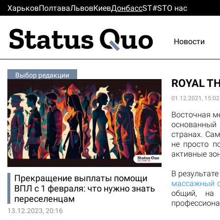
Харьков
Полтава
Львов
Киев
Донбасс
ST#ST
О нас
Новости
Выбор редакции
ROYAL TH
01.12.2021, 15:02
Восточная ме
основанный 
странах. Са
не просто п
активные зо
В результат
Прекращение выплаты помощи
массажный 
ВПЛ с 1 февраля: что нужно знать
общий, на
переселенцам
профессиона
13.12.2023, 20:16