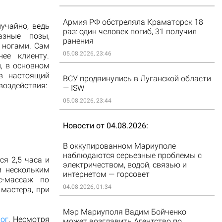
Армия РФ обстреляла Краматорск 18
учайно, ведь
раз: один человек погиб, 31 получил
азные позы,
ранения
 ногами. Сам
05.08.2026, 23:46
ее клиенту.
, в основном
 в настоящий
ВСУ продвинулись в Луганской области
воздействия:
— ISW
05.08.2026, 23:44
Новости от 04.08.2026
В оккупированном Мариуполе
наблюдаются серьезные проблемы с
я 2,5 часа и
электричеством, водой, связью и
и нескольким
интернетом — горсовет
с-массаж по
04.08.2026, 01:34
мастера, при
Мэр Мариуполя Вадим Бойченко
ног
. Несмотря
может возглавить Агентство по