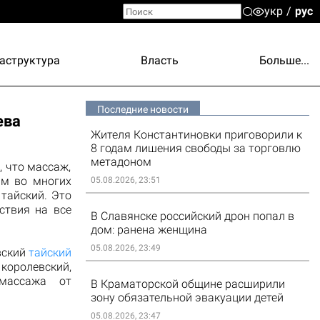
укр
рус
аструктура
Власть
Больше...
Последние новости
ева
Жителя Константиновки приговорили к
8 годам лишения свободы за торговлю
метадоном
, что массаж,
ым во многих
05.08.2026, 23:51
тайский. Это
ствия на все
В Славянске российский дрон попал в
дом: ранена женщина
05.08.2026, 23:49
вский
тайский
королевский,
массажа от
В Краматорской общине расширили
зону обязательной эвакуации детей
05.08.2026, 23:47