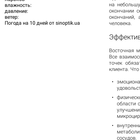
на небольшу
влажность:
окончании с
давление:
окончаний,
ветер:
Погода на 10 дней от
sinoptik.ua
человека.
Эффектив
Восточная м
Все взаимос
точек обяза
клиента. Что
эмоциона
удовольст
физическ
области 
улучшен
микроцир
внутрен
метаболи
сосудов.